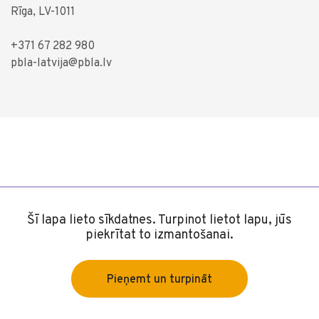
Rīga, LV-1011
+371 67 282 980
pbla-latvija@pbla.lv
Šī lapa lieto sīkdatnes. Turpinot lietot lapu, jūs
piekrītat to izmantošanai.
Pieņemt un turpināt