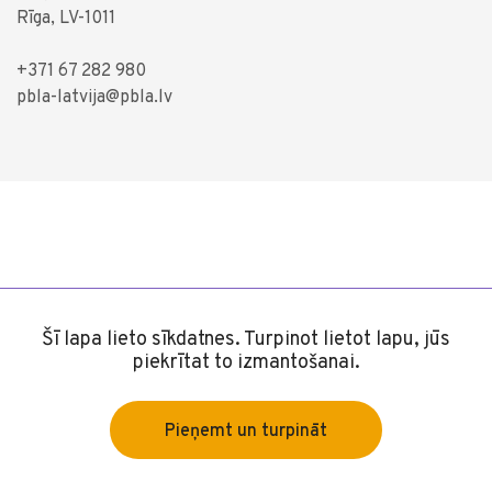
Rīga, LV-1011
+371 67 282 980
pbla-latvija@pbla.lv
Šī lapa lieto sīkdatnes. Turpinot lietot lapu, jūs
piekrītat to izmantošanai.
Pieņemt un turpināt