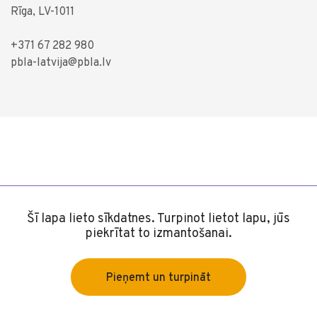
Rīga, LV-1011
+371 67 282 980
pbla-latvija@pbla.lv
Šī lapa lieto sīkdatnes. Turpinot lietot lapu, jūs
piekrītat to izmantošanai.
Pieņemt un turpināt